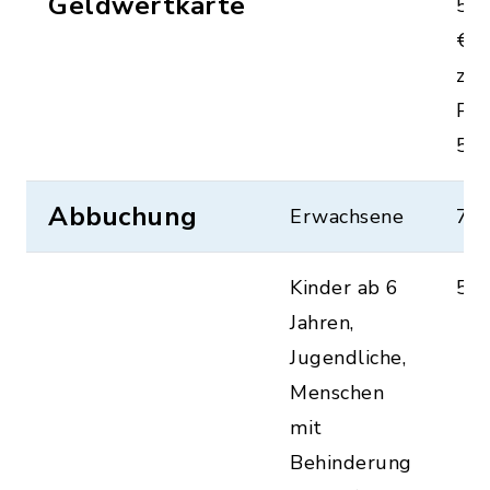
Geldwertkarte
50,
€
zuz
Pfa
5,0
Abbuchung
Erwachsene
7,0
Kinder ab 6
5,0
Jahren,
Jugendliche,
Menschen
mit
Behinderung