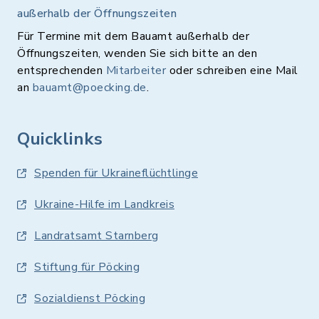
außerhalb der Öffnungszeiten
Schwimmen ist dann nur im halben Becken
Für Termine mit dem Bauamt außerhalb der
möglich.
Öffnungszeiten, wenden Sie sich bitte an den
entsprechenden
Mitarbeiter
oder schreiben eine Mail
In Karte anzeigen
an
bauamt@poecking.de
.
Route planen
Quicklinks
Spenden für Ukraineflüchtlinge
Ukraine-Hilfe im Landkreis
Landratsamt Starnberg
Stiftung für Pöcking
Sozialdienst Pöcking