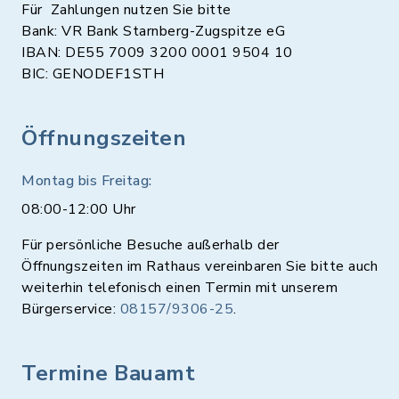
FR
7.00 - 9.30 Uhr und 16.00 -
Für Zahlungen nutzen Sie bitte
Bank: VR Bank Starnberg-Zugspitze eG
18.00 Uhr
IBAN: DE55 7009 3200 0001 9504 10
BIC: GENODEF1STH
SA
7.00 - 12.00 Uhr
Öffnungszeiten
SO
geschlossen
Montag bis Freitag:
AN FEIERTAGEN
08:00-12:00 Uhr
Für persönliche Besuche außerhalb der
geschlossen
Öffnungszeiten im Rathaus vereinbaren Sie bitte auch
weiterhin telefonisch einen Termin mit unserem
Bürgerservice:
08157/9306-25
.
* Mittwoch
8:45-9:15 Uhr kostenlose
Wassergymnastik ohne Anmeldung. (nicht
Termine Bauamt
in den Schulferien)