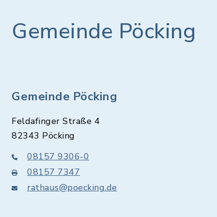
MO
7.00 - 9.30 Uhr und 17.00 -
Gemeinde Pöcking
20.00 Uhr
DI
geschlossen
MI
7.00 - 9.30 Uhr* und 17.00 -
Gemeinde Pöcking
20.00 Uhr
Feldafinger Straße 4
DO
Kinderspielenachmittag
82343 Pöcking
(Grundschulalter)
08157 9306-0
Kindergeburtstage (bitte
08157 7347
anmelden)
rathaus@poecking.de
15.00 - 17.00 Uhr